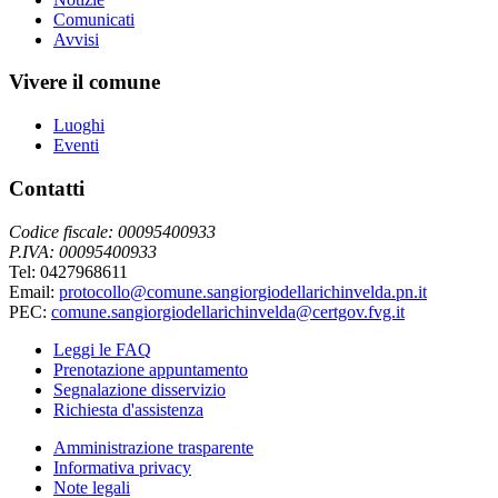
Comunicati
Avvisi
Vivere il comune
Luoghi
Eventi
Contatti
Codice fiscale: 00095400933
P.IVA: 00095400933
Tel: 0427968611
Email:
protocollo@comune.sangiorgiodellarichinvelda.pn.it
PEC:
comune.sangiorgiodellarichinvelda@certgov.fvg.it
Leggi le FAQ
Prenotazione appuntamento
Segnalazione disservizio
Richiesta d'assistenza
Amministrazione trasparente
Informativa privacy
Note legali