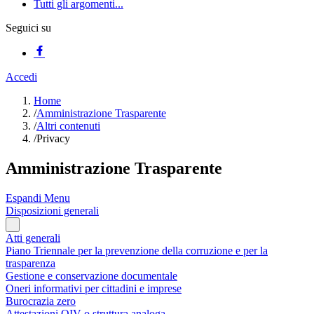
Tutti gli argomenti...
Seguici su
Accedi
Home
/
Amministrazione Trasparente
/
Altri contenuti
/
Privacy
Amministrazione Trasparente
Espandi Menu
Disposizioni generali
Atti generali
Piano Triennale per la prevenzione della corruzione e per la
trasparenza
Gestione e conservazione documentale
Oneri informativi per cittadini e imprese
Burocrazia zero
Attestazioni OIV o struttura analoga