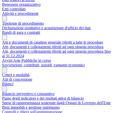
Benessere organizzativo
Enti controllati
Attività e procedimenti
Tipologie di procedimento
Dichiarazioni sostitutive e acquisizione d'ufficio dei dati
Bandi di gara e contratti
Atti e documenti di carattere generale riferiti a tutte le procedure
Atti, documenti e collegamenti riferiti ad ogni singola procedura
Atti, documenti e collegamenti riferiti ad ogni singola procedura fino
al 31.12.2024
Avvisi Aste Pubbliche in corso
Sovvenzioni, contributi, sussidi, vantaggi economici
Criteri e modalità
Atti di concessione
Bilanci
Bilancio preventivo e consuntivo
Piano degli indicatori e dei risultati attesi di bilancio
Spese di rappresentanza sostenute dagli Organi di Governo dell'Ente
Beni immobili e gestione patrimonio
Controlli e rilievi sull'amministrazione