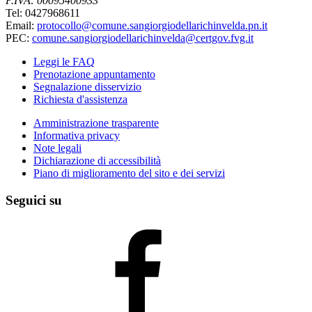
P.IVA: 00095400933
Tel: 0427968611
Email:
protocollo@comune.sangiorgiodellarichinvelda.pn.it
PEC:
comune.sangiorgiodellarichinvelda@certgov.fvg.it
Leggi le FAQ
Prenotazione appuntamento
Segnalazione disservizio
Richiesta d'assistenza
Amministrazione trasparente
Informativa privacy
Note legali
Dichiarazione di accessibilità
Piano di miglioramento del sito e dei servizi
Seguici su