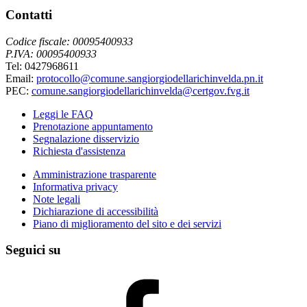
Contatti
Codice fiscale: 00095400933
P.IVA: 00095400933
Tel: 0427968611
Email:
protocollo@comune.sangiorgiodellarichinvelda.pn.it
PEC:
comune.sangiorgiodellarichinvelda@certgov.fvg.it
Leggi le FAQ
Prenotazione appuntamento
Segnalazione disservizio
Richiesta d'assistenza
Amministrazione trasparente
Informativa privacy
Note legali
Dichiarazione di accessibilità
Piano di miglioramento del sito e dei servizi
Seguici su