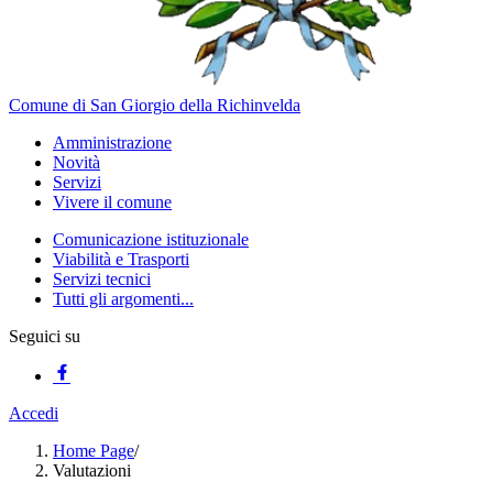
Comune di San Giorgio della Richinvelda
Amministrazione
Novità
Servizi
Vivere il comune
Comunicazione istituzionale
Viabilità e Trasporti
Servizi tecnici
Tutti gli argomenti...
Seguici su
Accedi
Home Page
/
Valutazioni