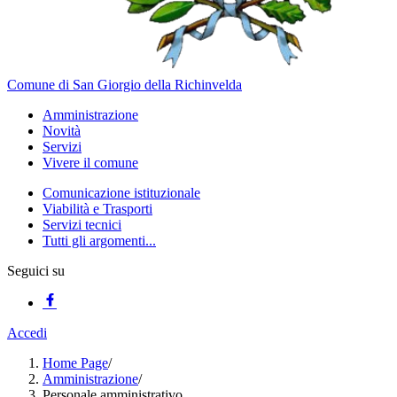
Comune di San Giorgio della Richinvelda
Amministrazione
Novità
Servizi
Vivere il comune
Comunicazione istituzionale
Viabilità e Trasporti
Servizi tecnici
Tutti gli argomenti...
Seguici su
Accedi
Home Page
/
Amministrazione
/
Personale amministrativo