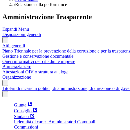
/
Relazione sulla performance
Amministrazione Trasparente
Espandi Menu
Disposizioni generali
Atti generali
Piano Triennale per la prevenzione della corruzione e per la trasparen
Gestione e conservazione documentale
Oneri informativi per cittadini e imprese
Burocrazia zero
Attestazioni OIV o struttura analoga
Organizzazione
Titolari di incarichi politici, di amministrazione, di direzione o di gov
Giunta
Consiglio
Sindaco
Indennità di carica Amministratori Comunali
Commissioni