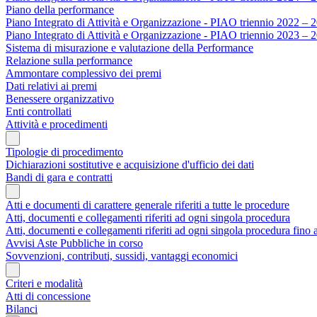
Piano della performance
Piano Integrato di Attività e Organizzazione - PIAO triennio 2022 – 
Piano Integrato di Attività e Organizzazione - PIAO triennio 2023 – 
Sistema di misurazione e valutazione della Performance
Relazione sulla performance
Ammontare complessivo dei premi
Dati relativi ai premi
Benessere organizzativo
Enti controllati
Attività e procedimenti
Tipologie di procedimento
Dichiarazioni sostitutive e acquisizione d'ufficio dei dati
Bandi di gara e contratti
Atti e documenti di carattere generale riferiti a tutte le procedure
Atti, documenti e collegamenti riferiti ad ogni singola procedura
Atti, documenti e collegamenti riferiti ad ogni singola procedura fino
Avvisi Aste Pubbliche in corso
Sovvenzioni, contributi, sussidi, vantaggi economici
Criteri e modalità
Atti di concessione
Bilanci