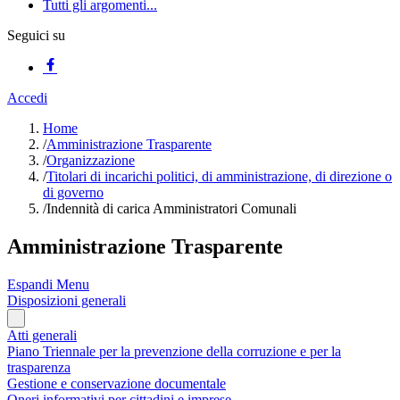
Tutti gli argomenti...
Seguici su
Accedi
Home
/
Amministrazione Trasparente
/
Organizzazione
/
Titolari di incarichi politici, di amministrazione, di direzione o
di governo
/
Indennità di carica Amministratori Comunali
Amministrazione Trasparente
Espandi Menu
Disposizioni generali
Atti generali
Piano Triennale per la prevenzione della corruzione e per la
trasparenza
Gestione e conservazione documentale
Oneri informativi per cittadini e imprese