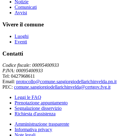
Notizie
Comunicati
Avvisi
Vivere il comune
Luoghi
Eventi
Contatti
Codice fiscale: 00095400933
P.IVA: 00095400933
Tel: 0427968611
Email:
protocollo@comune.sangiorgiodellarichinvelda.pn.it
PEC:
comune.sangiorgiodellarichinvelda@certgov.fvg.it
Leggi le FAQ
Prenotazione appuntamento
Segnalazione disservizio
Richiesta d'assistenza
Amministrazione trasparente
Informativa privacy
Note legali