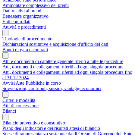
Ammontare complessivo dei premi
Dati relativi ai premi
Benessere organizzativo
Enti controllati
Attività e procedimenti
Tipologie di procedimento
Dichiarazioni sostitutive e acquisizione d'ufficio dei dati
Bandi di gara e contratti
Atti e documenti di carattere generale riferiti a tutte le procedure
Atti, documenti e collegamenti riferiti ad ogni singola procedura
Atti, documenti e collegamenti riferiti ad ogni singola procedura fino
al 31.12.2024
Avvisi Aste Pubbliche in corso
Sovvenzioni, contributi, sussidi, vantaggi economici
Criteri e modalità
Atti di concessione
Bilanci
Bilancio preventivo e consuntivo
Piano degli indicatori e dei risultati attesi di bilancio
Spese di rappresentanza sostenute dagli Organi di Governo dell'Ente