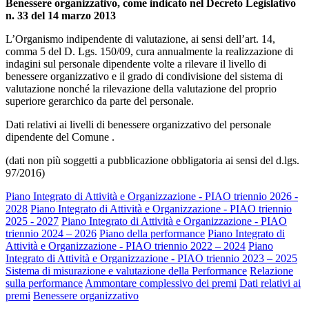
Benessere organizzativo, come indicato nel Decreto Legislativo
n. 33 del 14 marzo 2013
L’Organismo indipendente di valutazione, ai sensi dell’art. 14,
comma 5 del D. Lgs. 150/09, cura annualmente la realizzazione di
indagini sul personale dipendente volte a rilevare il livello di
benessere organizzativo e il grado di condivisione del sistema di
valutazione nonché la rilevazione della valutazione del proprio
superiore gerarchico da parte del personale.
Dati relativi ai livelli di benessere organizzativo del personale
dipendente del Comune .
(dati non più soggetti a pubblicazione obbligatoria ai sensi del d.lgs.
97/2016)
Piano Integrato di Attività e Organizzazione - PIAO triennio 2026 -
2028
Piano Integrato di Attività e Organizzazione - PIAO triennio
2025 - 2027
Piano Integrato di Attività e Organizzazione - PIAO
triennio 2024 – 2026
Piano della performance
Piano Integrato di
Attività e Organizzazione - PIAO triennio 2022 – 2024
Piano
Integrato di Attività e Organizzazione - PIAO triennio 2023 – 2025
Sistema di misurazione e valutazione della Performance
Relazione
sulla performance
Ammontare complessivo dei premi
Dati relativi ai
premi
Benessere organizzativo