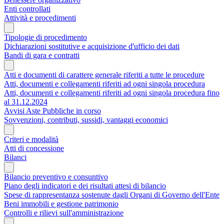
Enti controllati
Attività e procedimenti
Tipologie di procedimento
Dichiarazioni sostitutive e acquisizione d'ufficio dei dati
Bandi di gara e contratti
Atti e documenti di carattere generale riferiti a tutte le procedure
Atti, documenti e collegamenti riferiti ad ogni singola procedura
Atti, documenti e collegamenti riferiti ad ogni singola procedura fino
al 31.12.2024
Avvisi Aste Pubbliche in corso
Sovvenzioni, contributi, sussidi, vantaggi economici
Criteri e modalità
Atti di concessione
Bilanci
Bilancio preventivo e consuntivo
Piano degli indicatori e dei risultati attesi di bilancio
Spese di rappresentanza sostenute dagli Organi di Governo dell'Ente
Beni immobili e gestione patrimonio
Controlli e rilievi sull'amministrazione