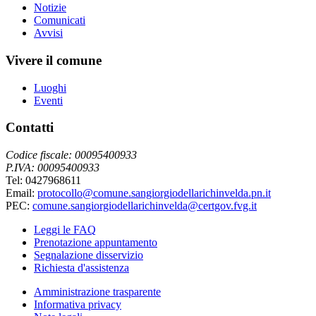
Notizie
Comunicati
Avvisi
Vivere il comune
Luoghi
Eventi
Contatti
Codice fiscale: 00095400933
P.IVA: 00095400933
Tel: 0427968611
Email:
protocollo@comune.sangiorgiodellarichinvelda.pn.it
PEC:
comune.sangiorgiodellarichinvelda@certgov.fvg.it
Leggi le FAQ
Prenotazione appuntamento
Segnalazione disservizio
Richiesta d'assistenza
Amministrazione trasparente
Informativa privacy