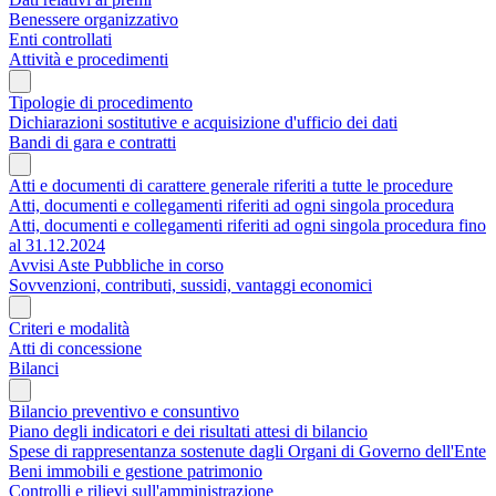
Benessere organizzativo
Enti controllati
Attività e procedimenti
Tipologie di procedimento
Dichiarazioni sostitutive e acquisizione d'ufficio dei dati
Bandi di gara e contratti
Atti e documenti di carattere generale riferiti a tutte le procedure
Atti, documenti e collegamenti riferiti ad ogni singola procedura
Atti, documenti e collegamenti riferiti ad ogni singola procedura fino
al 31.12.2024
Avvisi Aste Pubbliche in corso
Sovvenzioni, contributi, sussidi, vantaggi economici
Criteri e modalità
Atti di concessione
Bilanci
Bilancio preventivo e consuntivo
Piano degli indicatori e dei risultati attesi di bilancio
Spese di rappresentanza sostenute dagli Organi di Governo dell'Ente
Beni immobili e gestione patrimonio
Controlli e rilievi sull'amministrazione