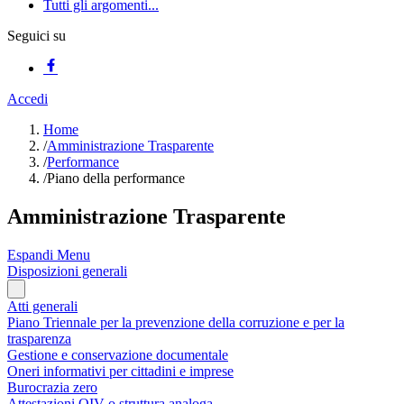
Tutti gli argomenti...
Seguici su
Accedi
Home
/
Amministrazione Trasparente
/
Performance
/
Piano della performance
Amministrazione Trasparente
Espandi Menu
Disposizioni generali
Atti generali
Piano Triennale per la prevenzione della corruzione e per la
trasparenza
Gestione e conservazione documentale
Oneri informativi per cittadini e imprese
Burocrazia zero
Attestazioni OIV o struttura analoga