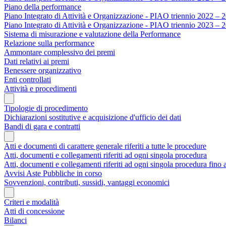
Piano della performance
Piano Integrato di Attività e Organizzazione - PIAO triennio 2022 – 
Piano Integrato di Attività e Organizzazione - PIAO triennio 2023 – 
Sistema di misurazione e valutazione della Performance
Relazione sulla performance
Ammontare complessivo dei premi
Dati relativi ai premi
Benessere organizzativo
Enti controllati
Attività e procedimenti
Tipologie di procedimento
Dichiarazioni sostitutive e acquisizione d'ufficio dei dati
Bandi di gara e contratti
Atti e documenti di carattere generale riferiti a tutte le procedure
Atti, documenti e collegamenti riferiti ad ogni singola procedura
Atti, documenti e collegamenti riferiti ad ogni singola procedura fino
Avvisi Aste Pubbliche in corso
Sovvenzioni, contributi, sussidi, vantaggi economici
Criteri e modalità
Atti di concessione
Bilanci