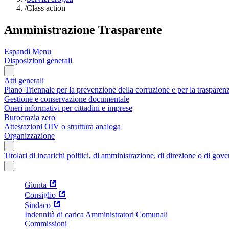
/
Class action
Amministrazione Trasparente
Espandi Menu
Disposizioni generali
Atti generali
Piano Triennale per la prevenzione della corruzione e per la trasparen
Gestione e conservazione documentale
Oneri informativi per cittadini e imprese
Burocrazia zero
Attestazioni OIV o struttura analoga
Organizzazione
Titolari di incarichi politici, di amministrazione, di direzione o di gov
Giunta
Consiglio
Sindaco
Indennità di carica Amministratori Comunali
Commissioni