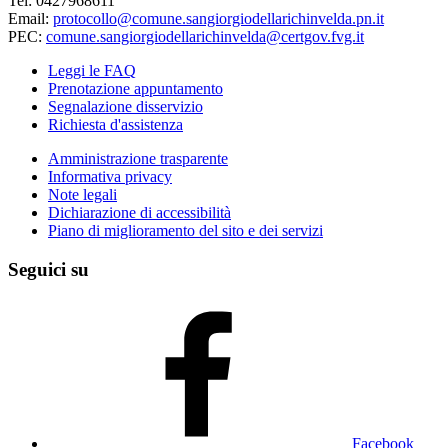
Tel: 0427968611
Email:
protocollo@comune.sangiorgiodellarichinvelda.pn.it
PEC:
comune.sangiorgiodellarichinvelda@certgov.fvg.it
Leggi le FAQ
Prenotazione appuntamento
Segnalazione disservizio
Richiesta d'assistenza
Amministrazione trasparente
Informativa privacy
Note legali
Dichiarazione di accessibilità
Piano di miglioramento del sito e dei servizi
Seguici su
Facebook