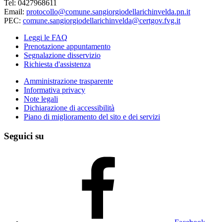
Tel: 0427968611
Email:
protocollo@comune.sangiorgiodellarichinvelda.pn.it
PEC:
comune.sangiorgiodellarichinvelda@certgov.fvg.it
Leggi le FAQ
Prenotazione appuntamento
Segnalazione disservizio
Richiesta d'assistenza
Amministrazione trasparente
Informativa privacy
Note legali
Dichiarazione di accessibilità
Piano di miglioramento del sito e dei servizi
Seguici su