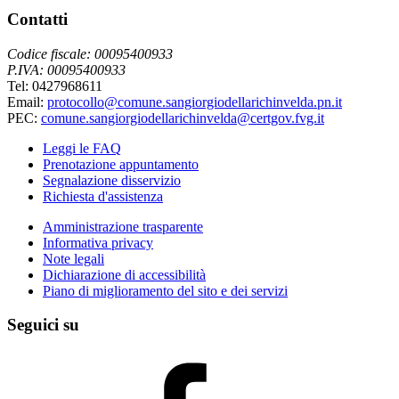
Contatti
Codice fiscale: 00095400933
P.IVA: 00095400933
Tel: 0427968611
Email:
protocollo@comune.sangiorgiodellarichinvelda.pn.it
PEC:
comune.sangiorgiodellarichinvelda@certgov.fvg.it
Leggi le FAQ
Prenotazione appuntamento
Segnalazione disservizio
Richiesta d'assistenza
Amministrazione trasparente
Informativa privacy
Note legali
Dichiarazione di accessibilità
Piano di miglioramento del sito e dei servizi
Seguici su