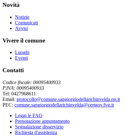
Novità
Notizie
Comunicati
Avvisi
Vivere il comune
Luoghi
Eventi
Contatti
Codice fiscale: 00095400933
P.IVA: 00095400933
Tel: 0427968611
Email:
protocollo@comune.sangiorgiodellarichinvelda.pn.it
PEC:
comune.sangiorgiodellarichinvelda@certgov.fvg.it
Leggi le FAQ
Prenotazione appuntamento
Segnalazione disservizio
Richiesta d'assistenza