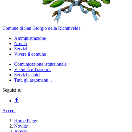
Comune di San Giorgio della Richinvelda
Amministrazione
Novità
Servizi
Vivere il comune
Comunicazione istituzionale
Viabilità e Trasporti
Servizi tecnici
Tutti gli argomenti...
Seguici su
Accedi
Home Page
/
Novità
/
Avvisi
/