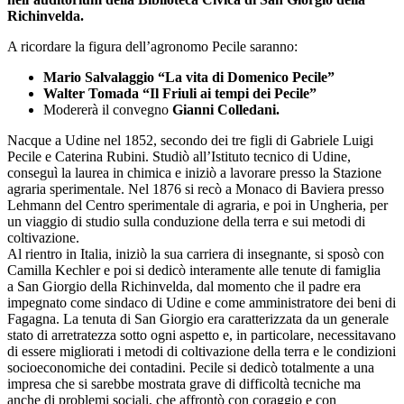
Richinvelda.
A ricordare la figura dell’agronomo Pecile saranno:
Mario Salvalaggio “La vita di Domenico Pecile”
Walter Tomada “Il Friuli ai tempi dei Pecile”
Modererà il convegno
Gianni Colledani.
Nacque a Udine nel 1852, secondo dei tre figli di Gabriele Luigi
Pecile e Caterina Rubini. Studiò all’Istituto tecnico di Udine,
conseguì la laurea in chimica e iniziò a lavorare presso la Stazione
agraria sperimentale. Nel 1876 si recò a Monaco di Baviera presso
Lehmann del Centro sperimentale di agraria, e poi in Ungheria, per
un viaggio di studio sulla conduzione della terra e sui metodi di
coltivazione.
Al rientro in Italia, iniziò la sua carriera di insegnante, si sposò con
Camilla Kechler e poi si dedicò interamente alle tenute di famiglia
a San Giorgio della Richinvelda, dal momento che il padre era
impegnato come sindaco di Udine e come amministratore dei beni di
Fagagna. La tenuta di San Giorgio era caratterizzata da un generale
stato di arretratezza sotto ogni aspetto e, in particolare, necessitavano
di essere migliorati i metodi di coltivazione della terra e le condizioni
socioeconomiche dei contadini. Pecile si dedicò totalmente a una
impresa che si sarebbe mostrata grave di difficoltà tecniche ma
anche di problemi sociali, che affrontò con coraggio e con