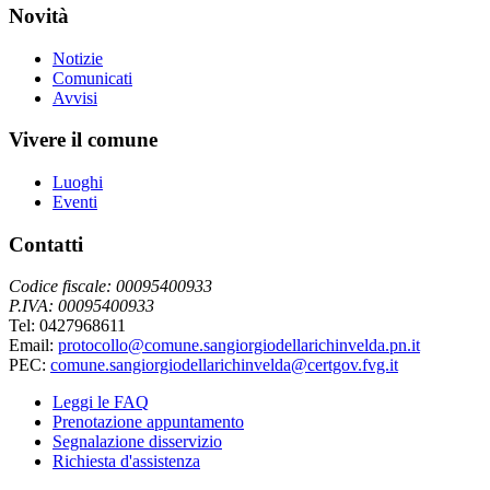
Novità
Notizie
Comunicati
Avvisi
Vivere il comune
Luoghi
Eventi
Contatti
Codice fiscale: 00095400933
P.IVA: 00095400933
Tel: 0427968611
Email:
protocollo@comune.sangiorgiodellarichinvelda.pn.it
PEC:
comune.sangiorgiodellarichinvelda@certgov.fvg.it
Leggi le FAQ
Prenotazione appuntamento
Segnalazione disservizio
Richiesta d'assistenza