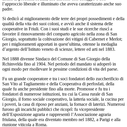
l’approccio liberale e illuminato che aveva caratterizzato anche suo
padre.
Si dedicò al miglioramento delle terre dei propri possedimenti e della
qualità della vita dei suoi coloni, e avviò anche il sistema delle
cooperative in Friuli. Con i suoi studi e le sue ricerche riuscì a
favorire il rinnovamento del comparto agricolo nella zona di San
Giorgio, soprattutto la coltivazione dei vitigni di Cabernet e Merlot;
per i miglioramenti apportati in quest’ultima, ottenne la medaglia
d’argento dell’Istituto veneto di scienze, lettere ed arti nel 1883.
Nel 1888 divenne Sindaco del Comune di San Giorgio della
Rchinvelda fino al 1904. Nel periodo del mandato si adoperò in
ogni modo per risollevare le pessime condizioni di vita del paese.
Fu un grande cooperatore e tra i soci fondatori dello zuccherificio di
San Vito al Tagliamento e della Cooperativa di perfosfati, della
quale fu anche presidente fino alla morte. Promosse e fu tra i
fondatori di numerose istituzioni, tra cui la Cassa rurale di San
Giorgio, il forno sociale cooperativo, la latteria sociale, la cucina per
i poveri, la casa di riposo per anziani, la fornace di laterizi. Numerosi
furono gli incarichi pubblici che ricoprì: fu vicepresidente
dell’Esposizione agraria e rappresentò l’Associazione agraria
friulana, della quale era diventato membro nel 1882, a Parigi e alla
riunione viticola a Roma.