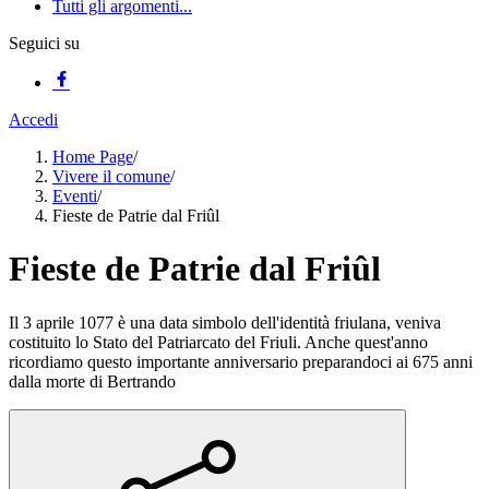
Tutti gli argomenti...
Seguici su
Accedi
Home Page
/
Vivere il comune
/
Eventi
/
Fieste de Patrie dal Friûl
Fieste de Patrie dal Friûl
Il 3 aprile 1077 è una data simbolo dell'identità friulana, veniva
costituito lo Stato del Patriarcato del Friuli. Anche quest'anno
ricordiamo questo importante anniversario preparandoci ai 675 anni
dalla morte di Bertrando