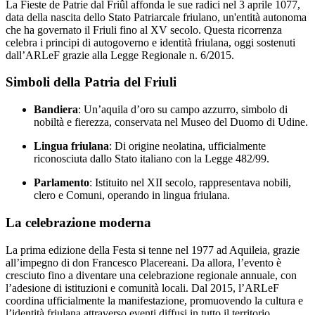
La Fieste de Patrie dal Friûl affonda le sue radici nel 3 aprile 1077,
data della nascita dello Stato Patriarcale friulano, un'entità autonoma
che ha governato il Friuli fino al XV secolo. Questa ricorrenza
celebra i principi di autogoverno e identità friulana, oggi sostenuti
dall’ARLeF grazie alla Legge Regionale n. 6/2015.
Simboli della Patria del Friuli
Bandiera
: Un’aquila d’oro su campo azzurro, simbolo di
nobiltà e fierezza, conservata nel Museo del Duomo di Udine.
Lingua friulana
: Di origine neolatina, ufficialmente
riconosciuta dallo Stato italiano con la Legge 482/99.
Parlamento
: Istituito nel XII secolo, rappresentava nobili,
clero e Comuni, operando in lingua friulana.
La celebrazione moderna
La prima edizione della Festa si tenne nel 1977 ad Aquileia, grazie
all’impegno di don Francesco Placereani. Da allora, l’evento è
cresciuto fino a diventare una celebrazione regionale annuale, con
l’adesione di istituzioni e comunità locali. Dal 2015, l’ARLeF
coordina ufficialmente la manifestazione, promuovendo la cultura e
l’identità friulana attraverso eventi diffusi in tutto il territorio.