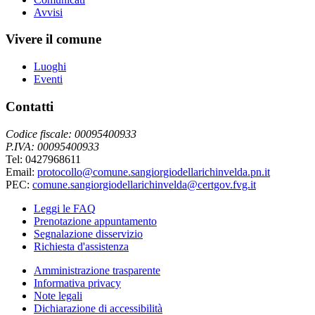
Avvisi
Vivere il comune
Luoghi
Eventi
Contatti
Codice fiscale: 00095400933
P.IVA: 00095400933
Tel: 0427968611
Email:
protocollo@comune.sangiorgiodellarichinvelda.pn.it
PEC:
comune.sangiorgiodellarichinvelda@certgov.fvg.it
Leggi le FAQ
Prenotazione appuntamento
Segnalazione disservizio
Richiesta d'assistenza
Amministrazione trasparente
Informativa privacy
Note legali
Dichiarazione di accessibilità