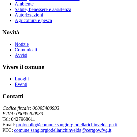
Ambiente
Salute, benessere e assistenza
Autorizzazioni
Agricoltura e pesca
Novità
Notizie
Comunicati
Avvisi
Vivere il comune
Luoghi
Eventi
Contatti
Codice fiscale: 00095400933
P.IVA: 00095400933
Tel: 0427968611
Email:
protocollo@comune.sangiorgiodellarichinvelda.pn.it
PEC:
comune.sangiorgiodellarichinvelda@certgov.fvg.it